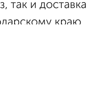
, так и доставка
одарскому краю.
оставку
иями по всей
роки!
Купить
аре
и по всей