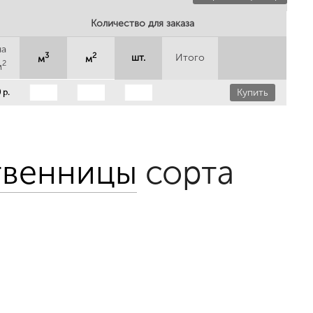
Количество для заказа
на
3
2
шт.
Итого
м
м
2
м
Купить
 р.
ственницы
сорта