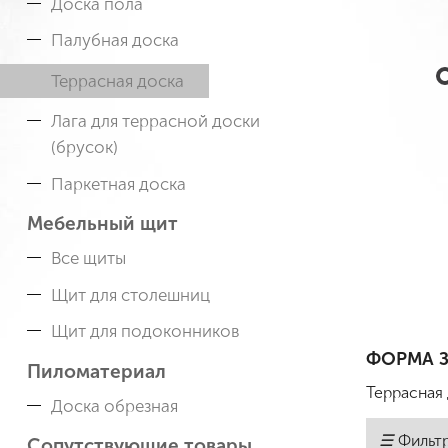
Доска пола
Палубная доска
Террасная доска
Лага для террасной доски
(брусок)
Паркетная доска
Мебельный щит
Все щиты
Щит для столешниц
Щит для подоконников
ФОРМА З
Пиломатериал
Террасная 
Доска обрезная
☰
Фильт
Сопутствующие товары