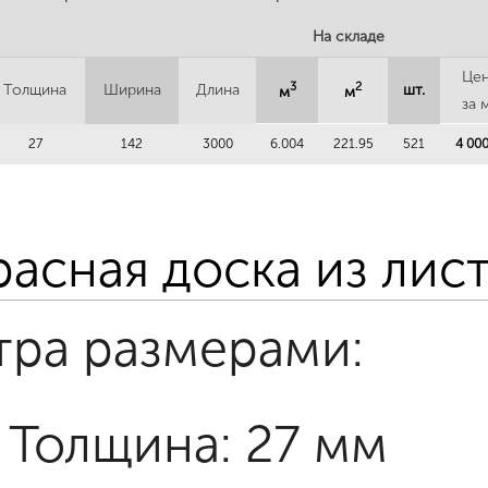
На складе
Це
3
2
Толщина
Ширина
Длина
шт.
м
м
за 
27
142
3000
6.004
221.95
521
4 000
расная доска из ли
тра размерами:
Толщина: 27 мм