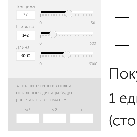
Толщина
0
50
Ширина
0
600
Длина
0
6000
Пок
заполните одно из полей —
1 е
остальные единицы будут
рассчитаны автоматом:
м3
м2
шт.
(ст