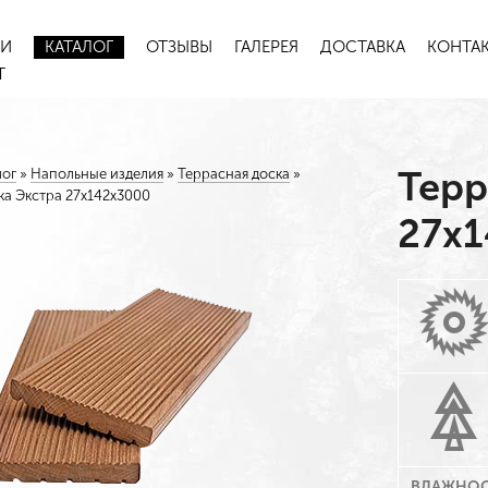
ИИ
КАТАЛОГ
ОТЗЫВЫ
ГАЛЕРЕЯ
ДОСТАВКА
КОНТА
Т
Терр
лог
»
Напольные изделия
»
Террасная доска
»
ка Экстра 27х142х3000
27х
ВЛАЖНОС