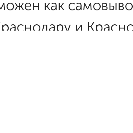
можен как самовывоз
Краснодару и Красн
же, осуществляем д
нспортными компан
сии в кратчайшие с
твенницу в Краснод