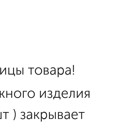
ницы товара!
жного изделия
т ) закрывает