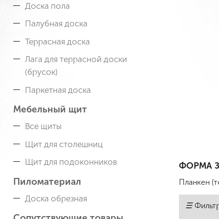
Доска пола
Палубная доска
Террасная доска
Лага для террасной доски
(брусок)
Паркетная доска
Мебельный щит
Все щиты
Щит для столешниц
Щит для подоконников
ФОРМА З
Пиломатериал
Планкен (т
Доска обрезная
☰
Фильт
Сопутствующие товары