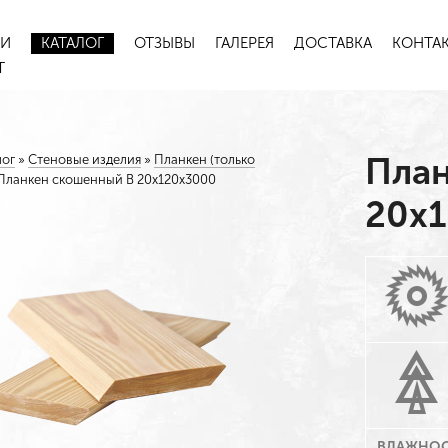
ИИ
КАТАЛОГ
ОТЗЫВЫ
ГАЛЕРЕЯ
ДОСТАВКА
КОНТА
Т
Пла
лог
»
Стеновые изделия
»
Планкен (только
Планкен скошенный В 20х120х3000
20х
ВЛАЖНОС