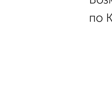
по 
Так
тра
Рос
лис
Росс