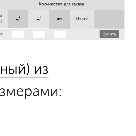
Количество для заказа
а
3
2
шт.
Итого
м
м
2
м
Купить
 р.
ный) из
азмерами: