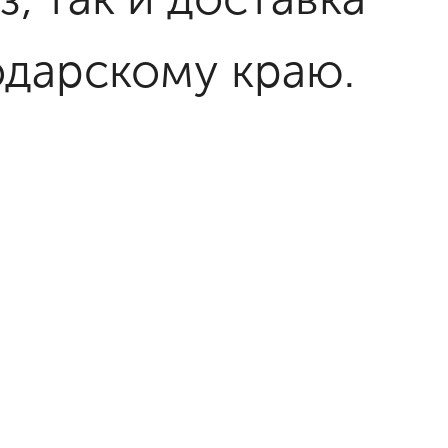
одарскому краю.
оставку
иями по всей
роки!
Купить
аре
и по всей