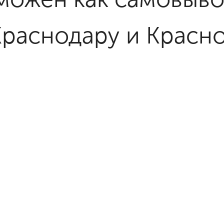
Краснодару и Красн
же, осуществляем д
нспортными компан
сии в кратчайшие с
твенницу в Краснод
ии - легко!