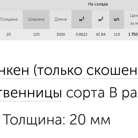
На складе
Цен
3
2
Толщина
Ширина
Длина
шт.
м
м
за 
20
120
3000
0.8622
42.84
119
1 750
нкен (только скошен
твенницы
сорта B р
Толщина: 20 мм