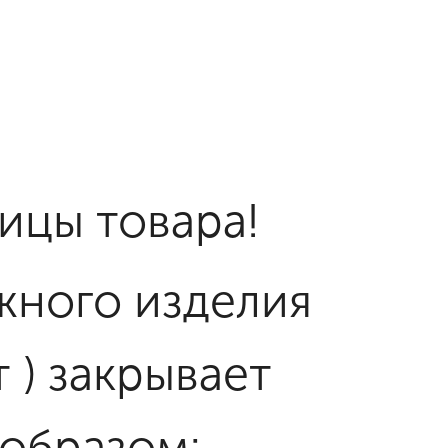
ницы товара!
жного изделия
 ) закрывает
 образом: