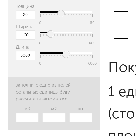
Толщина
0
50
Ширина
0
600
Длина
Пок
0
6000
заполните одно из полей —
1 е
остальные единицы будут
рассчитаны автоматом:
(ст
м3
м2
шт.
пло