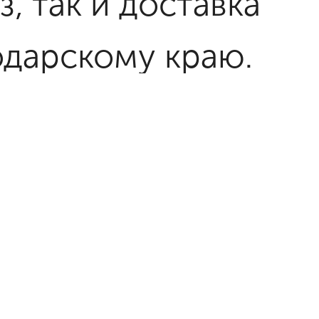
, так и доставка
одарскому краю.
оставку
иями по всей
роки!
Купить
аре
и по всей