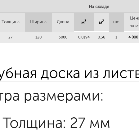
На складе
Цен
3
2
Толщина
Ширина
Длина
шт.
м
м
за м
27
120
3000
0.0194
0.36
1
4 000 
убная доска из лис
тра размерами:
Толщина: 27 мм