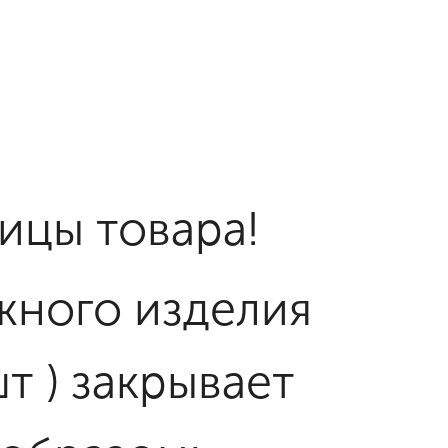
ницы товара!
жного изделия
т ) закрывает