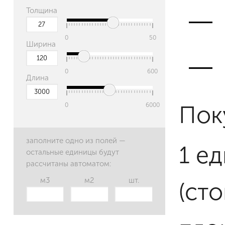
Толщина
0
50
Ширина
0
600
Длина
Пок
0
6000
заполните одно из полей —
1 е
остальные единицы будут
рассчитаны автоматом:
м3
м2
шт.
(ст