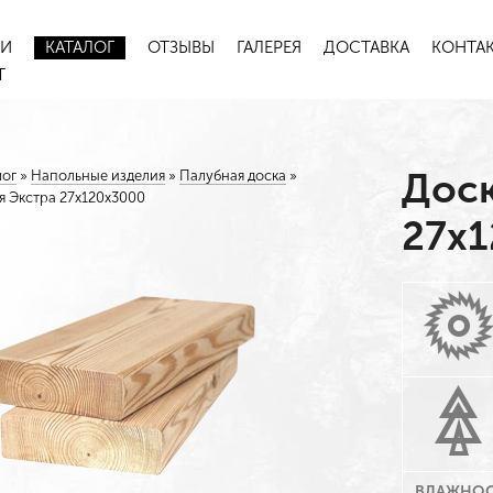
ИИ
КАТАЛОГ
ОТЗЫВЫ
ГАЛЕРЕЯ
ДОСТАВКА
КОНТА
Т
Доск
лог
»
Напольные изделия
»
Палубная доска
»
я Экстра 27х120х3000
27х
ВЛАЖНОС