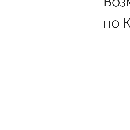
Воз
по 
Так
тра
Рос
лис
Росс