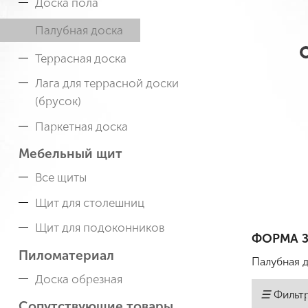
Доска пола
Палубная доска
Террасная доска
Лага для террасной доски
(брусок)
Паркетная доска
Мебельный щит
Все щиты
Щит для столешниц
Щит для подоконников
ФОРМА З
Пиломатериал
Палубная д
Доска обрезная
☰
Фильт
Сопутствующие товары