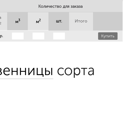
Количество для заказа
а
3
2
шт.
Итого
м
м
2
Купить
р.
твенницы
сорта