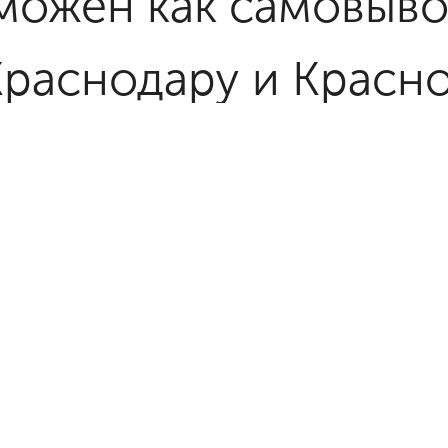
можен как самовывоз
Краснодару и Красн
же, осуществляем д
нспортными компан
сии в кратчайшие с
твенницу в Краснод
ии - легко!