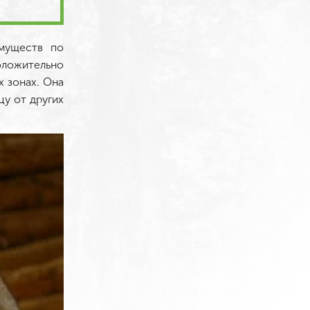
имуществ по
оложительно
х зонах. Она
цу от других