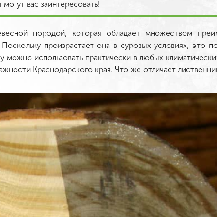
могут вас заинтересовать!
ревесной породой, которая обладает множеством пре
Поскольку произрастает она в суровых условиях, это п
цу можно использовать практически в любых климатически
ажности Краснодарского края. Что же отличает лиственни