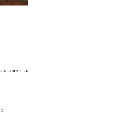
водственных
 с