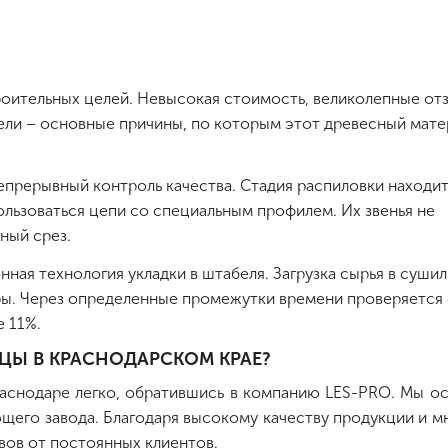
роительных целей. Невысокая стоимость, великолепные от
ели – основные причины, по которым этот древесный мате
епрерывный контроль качества. Стадия распиловки находи
ьзоваться цепи со специальным профилем. Их звенья не
ный срез.
ная технология укладки в штабеля. Загрузка сырья в суши
ры. Через определенные промежутки времени проверяется 
е 11%.
ЦЫ В КРАСНОДАРСКОМ КРАЕ?
раснодаре легко, обратившись в компанию LES-PRO. Мы о
щего завода. Благодаря высокому качеству продукции и м
ов от постоянных клиентов.