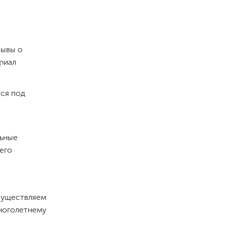
зывы о
риал
тся под
льные
его
существляем
ноголетнему