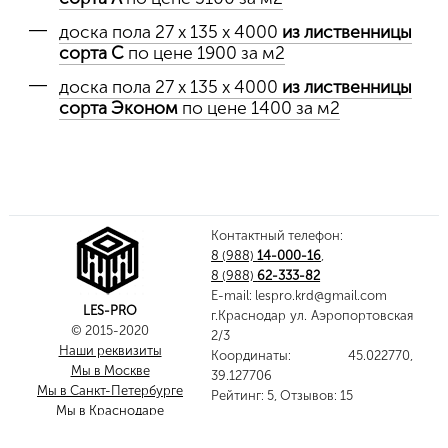
доска пола 27 х 135 х 4000
из лиственницы
сорта C
по цене 1900 за м2
доска пола 27 х 135 х 4000
из лиственницы
сорта Эконом
по цене 1400 за м2
Контактный телефон:
8 (988)
14-000-16
,
8 (988)
62-333-82
E-mail:
lespro.krd@gmail.com
LES-PRO
г.Краснодар ул. Аэропортовская
© 2015-2020
2/3
Наши реквизиты
Координаты:
45.022770
,
Мы в Москве
39.127706
Мы в Санкт-Петербурге
Рейтинг:
5
,
Отзывов:
15
Мы в Краснодаре
Показать полную версию